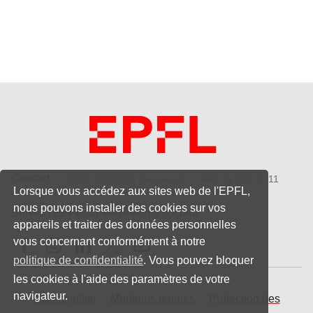
Contact
EPFL CH-1015 Lausanne
+41 21 693 11 11
Lorsque vous accédez aux sites web de l'EPFL,
nous pouvons installer des cookies sur vos
Suivez l'EPFL sur les réseaux sociaux
appareils et traiter des données personnelles
Follow us on Facebook
Follow us on Instagram
Follow us on LinkedIn
Follow us on X
Follow us on Youtube
vous concernant conformément à notre
politique de confidentialité
. Vous pouvez bloquer
les cookies à l'aide des paramètres de votre
navigateur.
Accessibilité
Mentions légales
Protection des